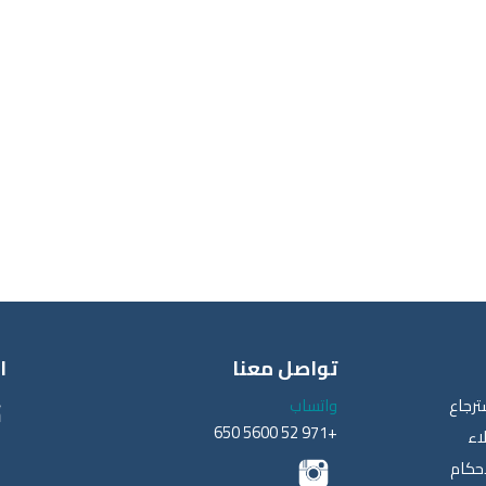
تواصل معنا
ا
ترجاع
واتساب
+971 52 5600 650
اء
أحكام